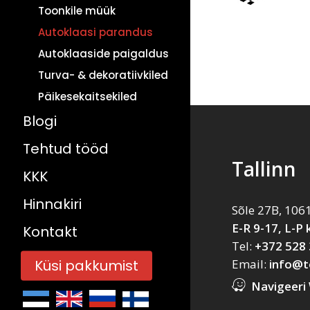
Toonkile müük
Autoklaasi parandus
Autoklaaside paigaldus
Turva- & dekoratiivkiled
Päikesekaitsekiled
Blogi
Tehtud tööd
Tallinn
KKK
Hinnakiri
Sõle 27B, 106
E-R 9-17, L-P
Kontakt
Tel:
+372 528
Küsi pakkumist
Email:
info@t
Navigeeri