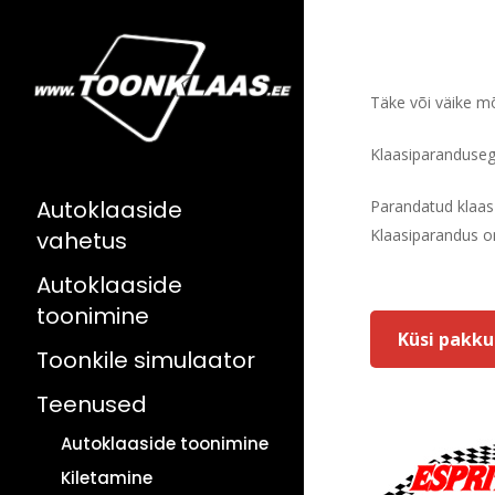
Skip
to
main
content
Täke või väike mõ
Klaasiparanduseg
Autoklaaside
Parandatud klaas
Klaasiparandus o
vahetus
Autoklaaside
Hit en
toonimine
Küsi pakk
Toonkile simulaator
Teenused
Autoklaaside toonimine
Kiletamine