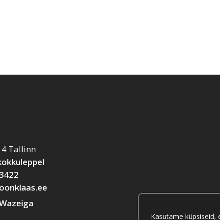
14 Tallinn
 kokkuleppel
 3422
oonklaas.ee
 Wazeiga
Kasutame küpsiseid, e