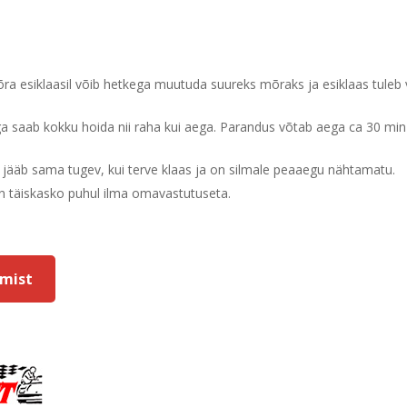
ra esiklaasil võib hetkega muutuda suureks mõraks ja esiklaas tuleb
a saab kokku hoida nii raha kui aega. Parandus võtab aega ca 30 min 
 jääb sama tugev, kui terve klaas ja on silmale peaaegu nähtamatu.
n täiskasko puhul ilma omavastutuseta.
ter to search or ESC to close
umist