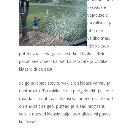
kasvavale
vajadusele
turvalisuse ja
ohutuse
valdkonnas.
Kile kaitseb
potentsiaalse varguse eest, kuid lisaks sellele
pakub see otsest kaitset ka teravate ja ohtlike
klaasikildude eest.
Selge ja läbipaistev turvakile on klaasil värvitu ja
nähtamatu. Turvakilel ei ole peegelefekti ja see ei
muuda silmnähtavalt klaasi väljanägemist. Aknad
on endiselt selged, puhtad ja ilusad ning tänu
sellele näevad klaasid välja loomulikud nii päeval
kui öösel.