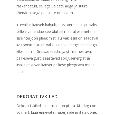
raskendatud, sellega võidate aega ja suure
tõenäosusega päästate oma vara….
Turvakile kaitseb kahjulike UV-kiirte eest ja lisaks
sellele vähendab see olulisel määral esemete ja
siseinterjööri pleekimist. Turvakilesid on saadaval
ka toonitud kujul. Valikus on ka peegelpindadega
kilesid, mis tõrjuvad eredat ja silmipimestavat
päikesevalgust, säästavad soojusenergiat ja
lisaks pakuvad kaitset päikese pleegitava mõju
eest.
DEKORATIIVKILED
Dekoratiivkiled kasutusala on piiritu. Kiledega on
võimalik luua erinevate materjalide imitatsioone,