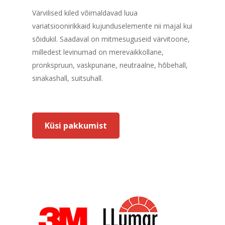
Värvilised kiled võimaldavad luua
variatsioonirikkaid kujunduselemente nii majal kui
sõidukil. Saadaval on mitmesuguseid värvitoone,
milledest levinumad on merevaikkollane,
pronkspruun, vaskpunane, neutraalne, hõbehall,
sinakashall, suitsuhall.
Küsi pakkumist