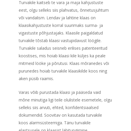
Turvakile kaitseb te vara ja maja kahjustuste
eest, olgu selleks siis plahvatus, õnnetusjuhtum
või vandalism. Lendav ja lahtine klaas on
klaasikahjustuste korral suurimaks surma- ja
vigastuste põhjustajaks. Klaasile paigaldatud
turvakile tõstab klaasi vastupidavust löögile.
Turvakile saladus seisneb erilises patenteeritud
koostises, mis hoiab klaasi kile küljes ka peale
mitmeid lööke ja põrutusi. Klaas mõranedes või
purunedes hoiab turvakile klaasikilde koos ning
aken püsib raamis.
Varas võib purustada klaasi ja pääseda vaid
mõne minutiga ligi teile olulistele esemetele, olgu
selleks siis arvuti, ehted, konfidentsiaalsed
dokumendid. Soovitav on kasutada turvakile
koos alarmsüsteemiga. Tänu turvakile
elastsusele on klaasist läbitungimine