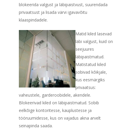
blokeerida valgust ja läbipaistvust, suurendada
privaatsust ja lisada värvi igavavõitu
klaaspindadele.
Matid kiled lasevad
läbi valgust, kuid on
seejuures
läbipaistmatud.
Matistatud kiled
sobivad kõikjale,
kus eesmärgiks
privaatsus:
vaheustele, garderoobidele, akendele.
Blokeerivad kiled on läbipaistmatud. Sobib
eelkõige kontoritesse, kauplustesse ja
tööruumidesse, kus on vajadus akna arvelt
seinapinda saada.