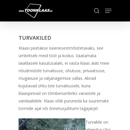
Skip
Menu
to
search
main
content
TURVAKILED
Klaasi peetakse iseenesestmõistetavaks, see
ümbritseb meid tööl ja kodus. Vaatamata
laialdasele kasutusalale, ei vasta klaas alati meie
nõudmistele turvalisuse, ohutuse, privaatsuse,
mugavuse ja väljanägemise vallas. Aknad
kujutavad ohtu teie turvalisusele, kuna
klaaspinnad on tõmbenumbriks varastele ja
vandaalidele. Klaas võib puruneda ka suuremate
tormide ajal või õnnetusjuhtumi tagajärjel.
Turvakile on
lahendus üha